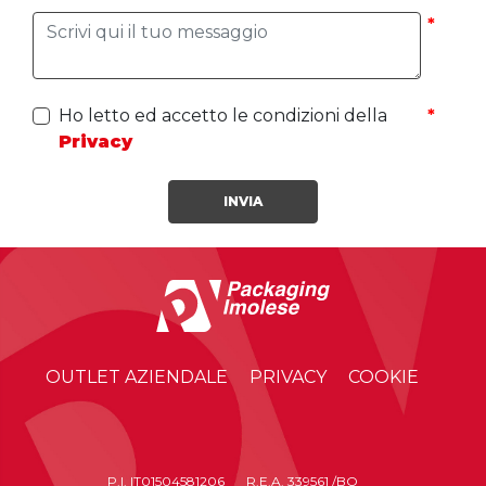
Ho letto ed accetto le condizioni della
Privacy
INVIA
OUTLET AZIENDALE
PRIVACY
COOKIE
P.I. IT01504581206
R.E.A. 339561 /BO